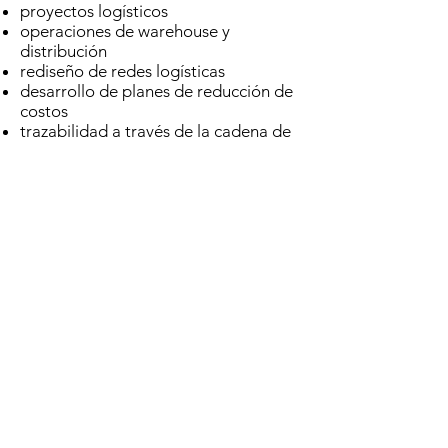
proyectos logísticos
operaciones de warehouse y
distribución
rediseño de redes logísticas
desarrollo de planes de reducción de
costos
trazabilidad a través de la cadena de
abastecimiento
COMERCIAL
importación y exportación
importación y comercialización de
productos
productos para alimentación animal
red de comercialización
QS Logística & Comercial © 2018 | Todos los